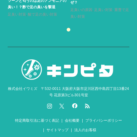
ツーンと匂うのは足のアンモニアの
ぜ？
臭い！？酢で足の臭いを撃退
足臭いの原因
,
足臭い対策
,
重曹で足
足臭い対策
,
酸で足の臭い対策
臭い対策
株式会社イワミズ 〒532-0011 大阪府大阪市淀川区西中島四丁目13番24
号 花原第3ビル301号室
特定商取引法に基づく表記
会社概要
プライバシーポリシー
サイトマップ
法人のお客様