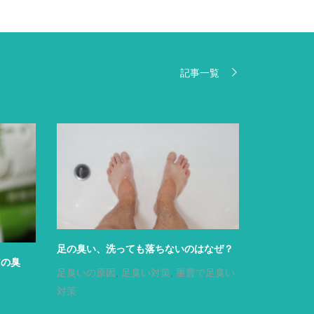
記事一覧
足の臭い、洗っても落ちないのはなぜ？
アの臭
足臭いの原因
,
足臭い対策
,
重曹で足臭い
対策