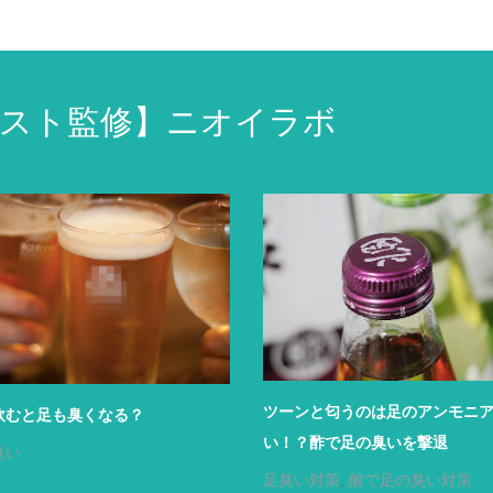
スト監修】ニオイラボ
ツーンと匂うのは足のアンモニ
飲むと足も臭くなる？
い！？酢で足の臭いを撃退
臭い
足臭い対策
,
酸で足の臭い対策